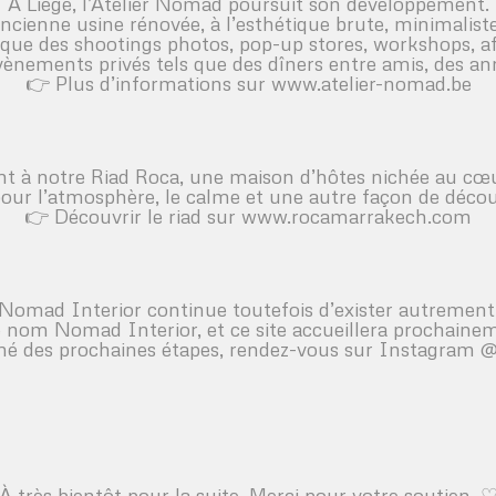
À Liège, l’Atelier Nomad poursuit son développement.
ancienne usine rénovée, à l’esthétique brute, minimaliste
 que des shootings photos, pop-up stores, workshops, 
évènements privés tels que des dîners entre amis, des an
👉 Plus d’informations sur
www.atelier-nomad.be
 à notre Riad Roca, une maison d’hôtes nichée au cœur 
pour l’atmosphère, le calme et une autre façon de découvr
👉 Découvrir le riad sur
www.rocamarrakech.com
Nomad Interior continue toutefois d’exister autrement
 nom Nomad Interior, et ce site accueillera prochaineme
mé des prochaines étapes, rendez-vous sur
Instagram @
À très bientôt pour la suite. Merci pour votre soutien. 